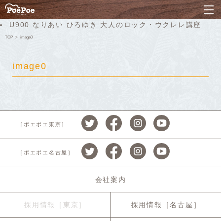
ナ
U900 なりあい ひろゆき 大人のロック・ウクレレ講座
TOP
image0
image0
［ポエポエ東京］
［ポエポエ名古屋］
会社案内
採用情報［東京］
採用情報［名古屋］