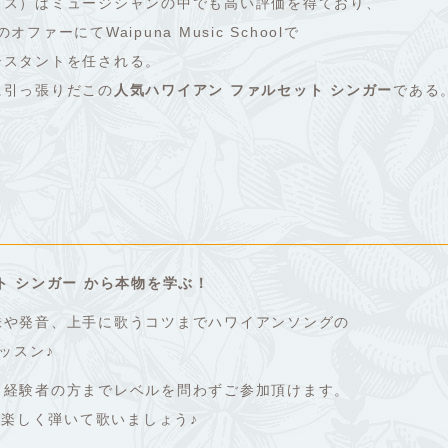
イス）はミュージシャンの中でも高い評価を得ており、
オファーにてWaipuna Music Schoolで
シスタントを任される。
に引っ張りだこの
人気ハワイアン ファルセット シンガー
である
ト シンガー から本物を学ぶ！
味や発音、上手に歌うコツまでハワイアンソングの
ッスン♪
、経験者の方までレベルを問わずご参加頂けます。
て楽しく弾いて歌いましょう♪