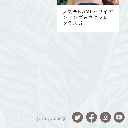
人気🌺NAMI ハワイア
ンソング＆ウクレレ
クラス🌺
［ポエポエ東京］