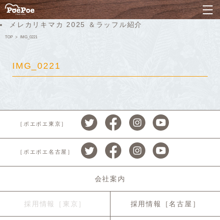
ナ
メレカリキマカ 2025 ＆ラッフル紹介
TOP
IMG_0221
IMG_0221
［ポエポエ東京］
［ポエポエ名古屋］
会社案内
採用情報［東京］
採用情報［名古屋］