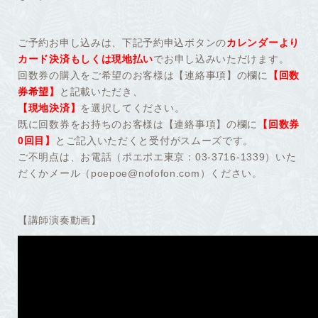
ご予約お申し込みは、下記予約申込ボタンの
カレンダーより
カード決済もしくは現地払い
でお申し込みいただけます。
回数券の購入をご希望のお客様は【連絡事項】の欄に
【回数
券希望】
と記載いただき、
【現地決済】
を選択してください。
既に回数券をお持ちのお客様は【連絡事項】の欄に
【回数券
0回目】
とご記入いただくと受付がスムーズです。
ご不明点は、お電話（ポエポエ東京：03-3716-1339）いた
だくかメール（
poepoe@nofofon.com
）ください。
【講師演奏動画】