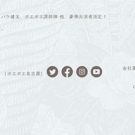
バラ健太、ポエポエ講師陣 他、豪華出演者決定！
す。
会社
［ポエポエ名古屋］