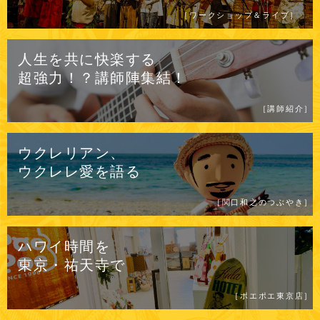
［ワークショップ＆ライブ］
人生を共に快楽する
超強力！？
講師陣集結！
［講師紹介］
ウクレリアン、
ウクレレ愛を
語る
［関口和之のつぶやき］
ハワイ時間を
東京・祐天寺で
［ポエポエ東京店］