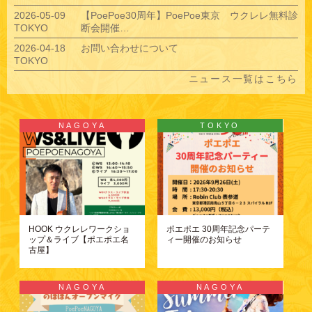
2026-05-09
【PoePoe30周年】PoePoe東京 ウクレレ無料診
TOKYO
断会開催…
2026-04-18
お問い合わせについて
TOKYO
ニュース一覧はこちら
NAGOYA
TOKYO
HOOK ウクレレワークショ
ポエポエ 30周年記念パーテ
ップ＆ライブ【ポエポエ名
ィー開催のお知らせ
古屋】
NAGOYA
NAGOYA