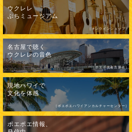
ウクレレ
ぷちミュージアム
［オンラインショップ］
名古屋で聴く
ウクレレの
音色
［ポエポエ名古屋店］
現地ハワイで
文化を体感
［ポエポエハワイアンカルチャーセンター］
ポエポエ情報、
発信中