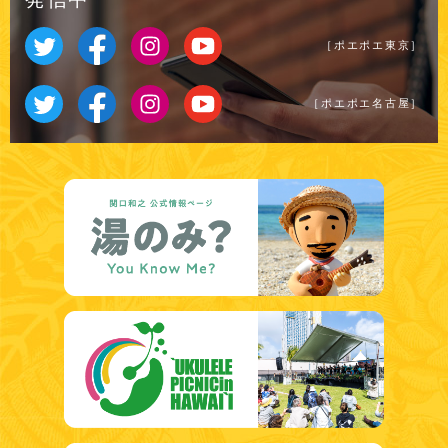
［ポエポエ東京］
［ポエポエ名古屋］