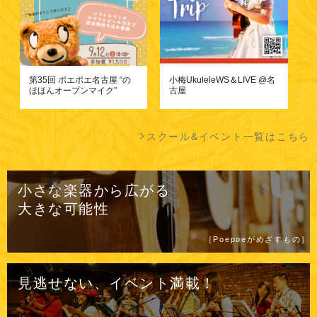
第35回 ポエポエ名古屋 “の
小梅UkuleleWS＆LIVE @名
ほほんオープンマイク”
古屋
スクール&イベント一覧はこちら
小さな楽器から広がる
大きな可能性
［Poepoeがめざすもの］
見逃せない、イベント満載！