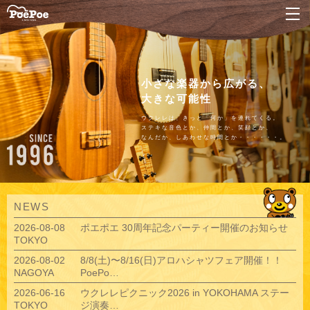
ナ
小さな楽器から広がる、
大きな可能性
ウクレレは、きっと「何か」を連れてくる。
ステキな音色とか、仲間とか、笑顔とか、
なんだか、しあわせな時間とか・・・・・・。
NEWS
2026-08-08
ポエポエ 30周年記念パーティー開催のお知らせ
TOKYO
2026-08-02
8/8(土)〜8/16(日)アロハシャツフェア開催！！
NAGOYA
PoePo…
2026-06-16
ウクレレピクニック2026 in YOKOHAMA ステー
TOKYO
ジ演奏…