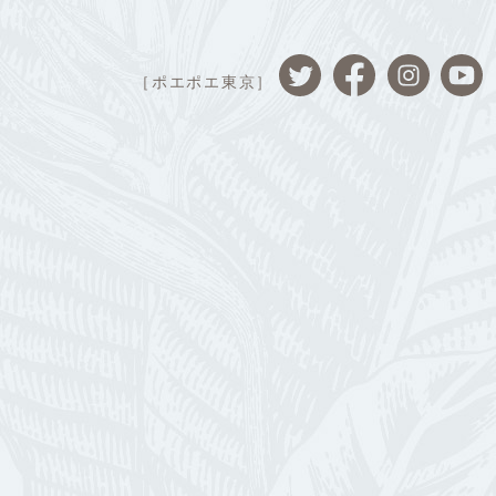
［ポエポエ東京］