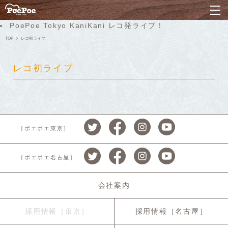
ナ
PoePoe Tokyo KaniKani レコ発ライブ！
TOP
レコ初ライブ
レコ初ライブ
［ポエポエ東京］
［ポエポエ名古屋］
会社案内
採用情報［東京］
採用情報［名古屋］