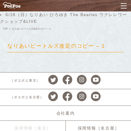
ナ
6/28（日）なりあい ひろゆき The Beatles ウクレレワー
クショップ&LIVE
TOP
なりあいビートルズ改定のコピー – 1
なりあいビートルズ改定のコピー – 1
［ポエポエ東京］
［ポエポエ名古屋］
会社案内
採用情報［東京］
採用情報［名古屋］