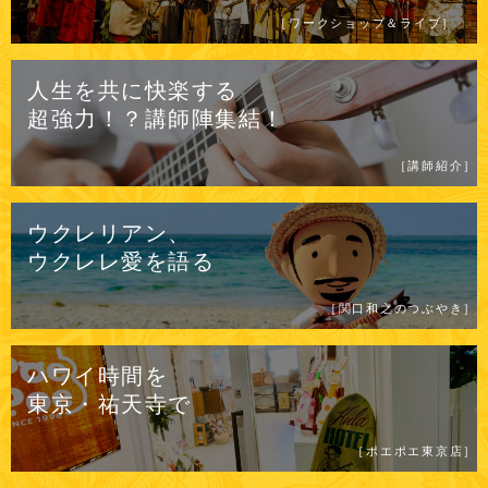
［ワークショップ＆ライブ］
人生を共に快楽する
超強力！？
講師陣集結！
［講師紹介］
ウクレリアン、
ウクレレ愛を
語る
［関口和之のつぶやき］
ハワイ時間を
東京・祐天寺で
［ポエポエ東京店］