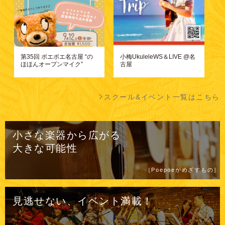
第35回 ポエポエ名古屋 “の
小梅UkuleleWS＆LIVE @名
ほほんオープンマイク”
古屋
スクール&イベント一覧はこちら
小さな楽器から広がる
大きな可能性
［Poepoeがめざすもの］
見逃せない、イベント満載！