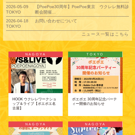
2026-05-09
【PoePoe30周年】PoePoe東京 ウクレレ無料診
TOKYO
断会開催…
2026-04-18
お問い合わせについて
TOKYO
ニュース一覧はこちら
NAGOYA
TOKYO
HOOK ウクレレワークショ
ポエポエ 30周年記念パーテ
ップ＆ライブ【ポエポエ名
ィー開催のお知らせ
古屋】
NAGOYA
NAGOYA