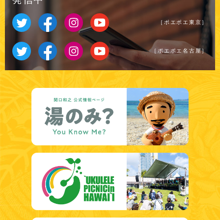
［ポエポエ東京］
［ポエポエ名古屋］