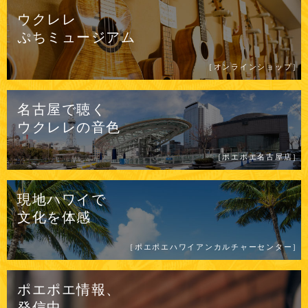
ウクレレ
ぷちミュージアム
［オンラインショップ］
名古屋で聴く
ウクレレの
音色
［ポエポエ名古屋店］
現地ハワイで
文化を体感
［ポエポエハワイアンカルチャーセンター］
ポエポエ情報、
発信中