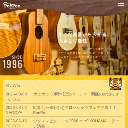
ナ
小さな楽器から広がる、
大きな可能性
ウクレレは、きっと「何か」を連れてくる。
ステキな音色とか、仲間とか、笑顔とか、
なんだか、しあわせな時間とか・・・・・・。
NEWS
2026-08-08
ポエポエ 30周年記念パーティー開催のお知らせ
TOKYO
2026-08-02
8/8(土)〜8/16(日)アロハシャツフェア開催！！
NAGOYA
PoePo…
2026-06-16
ウクレレピクニック2026 in YOKOHAMA ステー
TOKYO
ジ演奏…