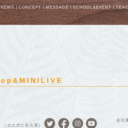
NEWS
CONCEPT
MESSAGE
SCHOOL&EVENT
TEA
hop&MINILIVE
会社
［ポエポエ名古屋］